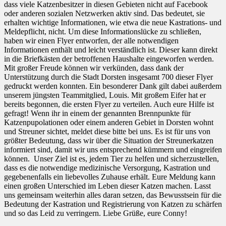
dass viele Katzenbesitzer in diesen Gebieten nicht auf Facebook
oder anderen sozialen Netzwerken aktiv sind. Das bedeutet, sie
erhalten wichtige Informationen, wie etwa die neue Kastrations- und
Meldepflicht, nicht. Um diese Informationslücke zu schließen,
haben wir einen Flyer entworfen, der alle notwendigen
Informationen enthält und leicht verständlich ist. Dieser kann direkt
in die Briefkästen der betroffenen Haushalte eingeworfen werden.
Mit großer Freude können wir verkünden, dass dank der
Unterstützung durch die Stadt Dorsten insgesamt 700 dieser Flyer
gedruckt werden konnten. Ein besonderer Dank gilt dabei außerdem
unserem jüngsten Teammitglied, Louis. Mit großem Eifer hat er
bereits begonnen, die ersten Flyer zu verteilen. Auch eure Hilfe ist
gefragt! Wenn ihr in einem der genannten Brennpunkte für
Katzenpupolationen oder einem anderen Gebiet in Dorsten wohnt
und Streuner sichtet, meldet diese bitte bei uns. Es ist für uns von
größter Bedeutung, dass wir über die Situation der Streunerkatzen
informiert sind, damit wir uns entsprechend kümmern und eingreifen
können. Unser Ziel ist es, jedem Tier zu helfen und sicherzustellen,
dass es die notwendige medizinische Versorgung, Kastration und
gegebenenfalls ein liebevolles Zuhause erhält. Eure Meldung kann
einen großen Unterschied im Leben dieser Katzen machen. Lasst
uns gemeinsam weiterhin alles daran setzen, das Bewusstsein für die
Bedeutung der Kastration und Registrierung von Katzen zu schärfen
und so das Leid zu verringern. Liebe Grüße, eure Conny!