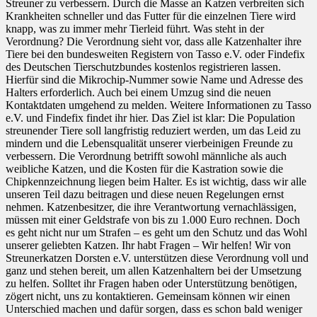
Streuner zu verbessern. Durch die Masse an Katzen verbreiten sich
Krankheiten schneller und das Futter für die einzelnen Tiere wird
knapp, was zu immer mehr Tierleid führt. Was steht in der
Verordnung? Die Verordnung sieht vor, dass alle Katzenhalter ihre
Tiere bei den bundesweiten Registern von Tasso e.V. oder Findefix
des Deutschen Tierschutzbundes kostenlos registrieren lassen.
Hierfür sind die Mikrochip-Nummer sowie Name und Adresse des
Halters erforderlich. Auch bei einem Umzug sind die neuen
Kontaktdaten umgehend zu melden. Weitere Informationen zu Tasso
e.V. und Findefix findet ihr hier. Das Ziel ist klar: Die Population
streunender Tiere soll langfristig reduziert werden, um das Leid zu
mindern und die Lebensqualität unserer vierbeinigen Freunde zu
verbessern. Die Verordnung betrifft sowohl männliche als auch
weibliche Katzen, und die Kosten für die Kastration sowie die
Chipkennzeichnung liegen beim Halter. Es ist wichtig, dass wir alle
unseren Teil dazu beitragen und diese neuen Regelungen ernst
nehmen. Katzenbesitzer, die ihre Verantwortung vernachlässigen,
müssen mit einer Geldstrafe von bis zu 1.000 Euro rechnen. Doch
es geht nicht nur um Strafen – es geht um den Schutz und das Wohl
unserer geliebten Katzen. Ihr habt Fragen – Wir helfen! Wir von
Streunerkatzen Dorsten e.V. unterstützen diese Verordnung voll und
ganz und stehen bereit, um allen Katzenhaltern bei der Umsetzung
zu helfen. Solltet ihr Fragen haben oder Unterstützung benötigen,
zögert nicht, uns zu kontaktieren. Gemeinsam können wir einen
Unterschied machen und dafür sorgen, dass es schon bald weniger